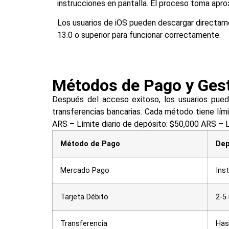
instrucciones en pantalla. El proceso toma ap
Los usuarios de iOS pueden descargar directamen
13.0 o superior para funcionar correctamente.
Métodos de Pago y Ges
Después del acceso exitoso, los usuarios pue
transferencias bancarias. Cada método tiene lím
ARS
– Límite diario de depósito: $50,000 ARS
– 
Método de Pago
Dep
Mercado Pago
Ins
Tarjeta Débito
2-5
Transferencia
Has