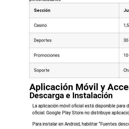
Sección
Ju
Casino
1,
Deportes
30
Promociones
10
Soporte
Ch
Aplicación Móvil y Acc
Descarga e Instalación
La aplicación móvil oficial está disponible para
oficial. Google Play Store no distribuye aplicac
Para instalar en Android, habilitar “Fuentes de