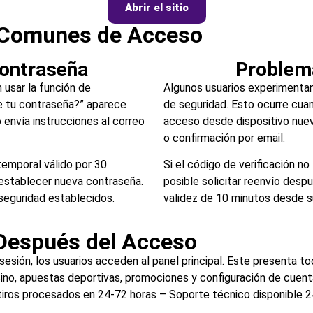
Abrir el sitio
 Comunes de Acceso
ontraseña
Problema
 usar la función de
Algunos usuarios experimentan 
e tu contraseña?” aparece
de seguridad. Esto ocurre cuan
 envía instrucciones al correo
acceso desde dispositivo nuev
o confirmación por email.
temporal válido por 30
Si el código de verificación no
a establecer nueva contraseña.
posible solicitar reenvío des
 seguridad establecidos.
validez de 10 minutos desde s
Después del Acceso
esión, los usuarios acceden al panel principal. Este presenta t
ino, apuestas deportivas, promociones y configuración de cuent
tiros procesados en 24-72 horas
– Soporte técnico disponible 