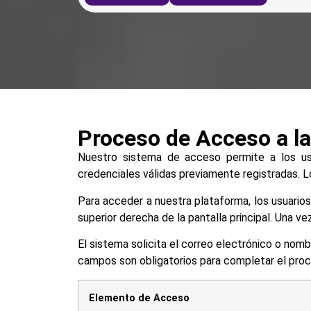
Proceso de Acceso a l
Nuestro sistema de acceso permite a los usua
credenciales válidas previamente registradas. L
Para acceder a nuestra plataforma, los usuarios n
superior derecha de la pantalla principal. Una 
El sistema solicita el correo electrónico o nom
campos son obligatorios para completar el proc
Elemento de Acceso