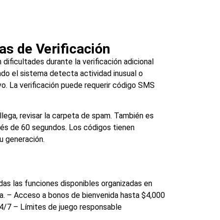
s de Verificación
dificultades durante la verificación adicional
do el sistema detecta actividad inusual o
o. La verificación puede requerir código SMS
 llega, revisar la carpeta de spam. También es
pués de 60 segundos. Los códigos tienen
u generación.
odas las funciones disponibles organizadas en
a.
– Acceso a bonos de bienvenida hasta $4,000
24/7
– Límites de juego responsable