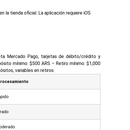
a tienda oficial. La aplicación requiere iOS
ta Mercado Pago, tarjetas de débito/crédito y
ósito mínimo: $500 ARS
– Retiro mínimo: $1,000
sitos, variables en retiros
Procesamiento
ápido
rado
oderado