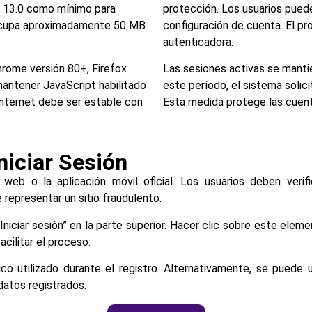
ón 13.0 como mínimo para
protección. Los usuarios pued
 ocupa aproximadamente 50 MB
configuración de cuenta. El pr
autenticadora.
rome versión 80+, Firefox
Las sesiones activas se manti
ntener JavaScript habilitado
este período, el sistema soli
internet debe ser estable con
Esta medida protege las cuent
niciar Sesión
 web o la aplicación móvil oficial. Los usuarios deben veri
 representar un sitio fraudulento.
 “Iniciar sesión” en la parte superior. Hacer clic sobre este elem
cilitar el proceso.
ico utilizado durante el registro. Alternativamente, se puede 
datos registrados.