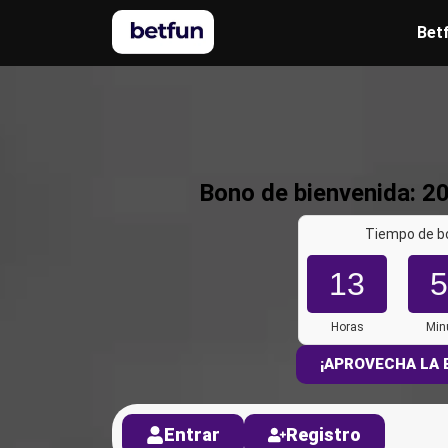
Bet
Bono de bienvenida: 2
Tiempo de bo
13
5
Horas
Min
¡APROVECHA LA B
Entrar
Registro